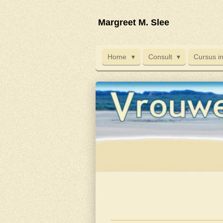
Ga
Margreet M. Slee
direct
naar
de
Home
Consult
Cursus i
hoofdinhoud