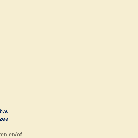
.v.
zee
ven en/of