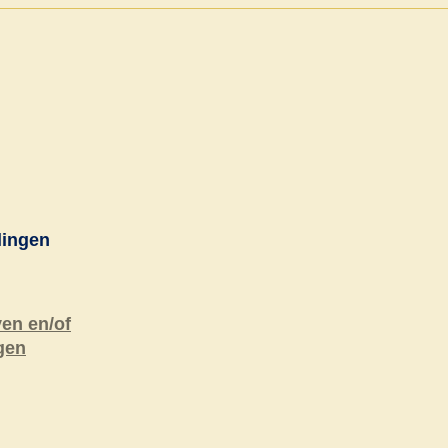
lingen
ven en/of
gen