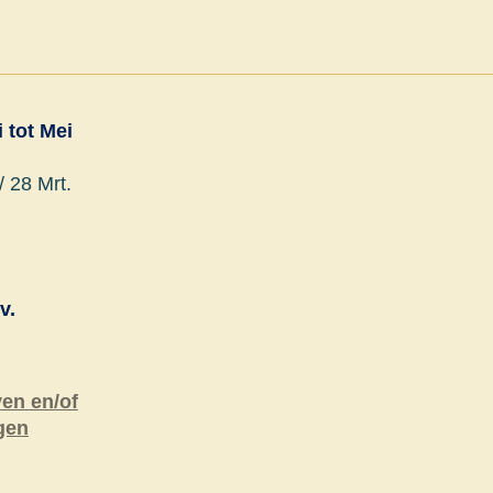
i tot Mei
/ 28 Mrt.
v.
ven en/of
gen