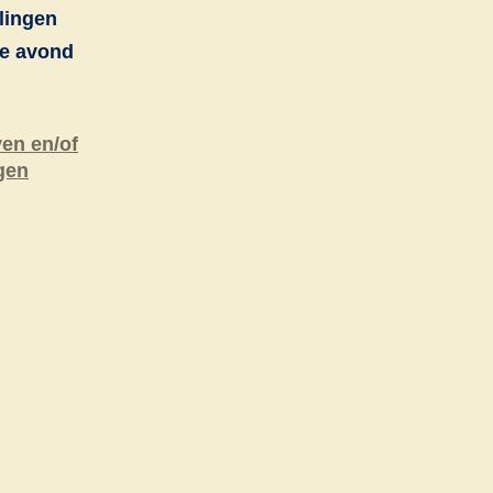
lingen
ze avond
ven en/of
gen