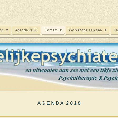
nfo
Agenda 2026
Contact
Workshops aan zee
Fa
A G E N D A 2 0 1 8