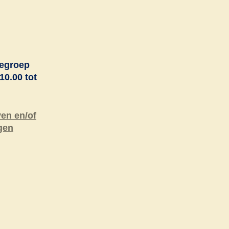
egroep
10.00 tot
ven en/of
gen